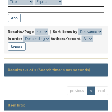
Results/Page
|
Sort items by
In order
Authors/record
Results 1-2 of 2 (Search time: 0.001 seconds).
previous
1
next
Item hits: