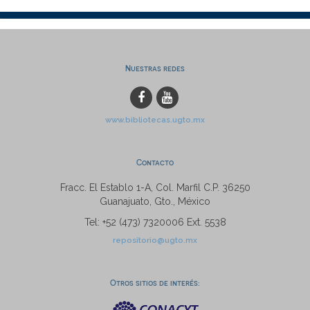
Nuestras redes
www.bibliotecas.ugto.mx
Contacto
Fracc. El Establo 1-A, Col. Marfil C.P. 36250
Guanajuato, Gto., México
Tel: +52 (473) 7320006 Ext. 5538
repositorio@ugto.mx
Otros sitios de interés: