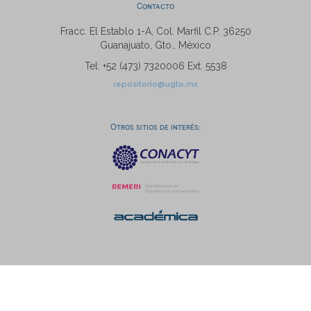
Contacto
Fracc. El Establo 1-A, Col. Marfil C.P. 36250
Guanajuato, Gto., México
Tel: +52 (473) 7320006 Ext. 5538
repositorio@ugto.mx
Otros sitios de interés: