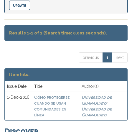
Results 1-1 of 1 (Search time: 0.001 seconds).
previous
1
next
Item hits:
Issue Date
Title
Author(s)
Cómo protegerse
Universidad de
1-Dec-2016
cuando se usan
Guanajuato
;
comunidades en
Universidad de
línea
Guanajuato
Discover