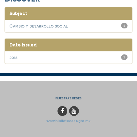
Subject
Cambio y desarrollo social
1
Date issued
2016
1
Nuestras redes
www.bibliotecas.ugto.mx