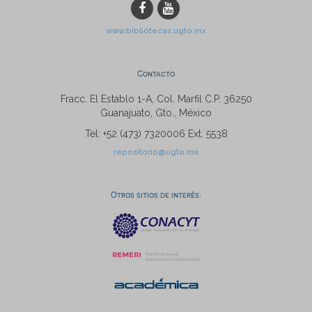
www.bibliotecas.ugto.mx
Contacto
Fracc. El Establo 1-A, Col. Marfil C.P. 36250
Guanajuato, Gto., México
Tel: +52 (473) 7320006 Ext. 5538
repositorio@ugto.mx
Otros sitios de interés: