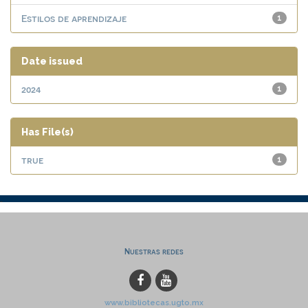
Estilos de aprendizaje
1
Date issued
2024
1
Has File(s)
true
1
Nuestras redes
www.bibliotecas.ugto.mx