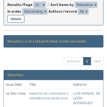
Results/Page
|
Sort items by
In order
Authors/record
Results 1-1 of 1 (Search time: 0.001 seconds).
previous
1
next
Item hits:
Issue Date
Title
Author(s)
Agentes de contraste y
LUIS MANUEL DE
14-Dec-2015
terapéuticos bicíclicos
LEÓN
RODRÍGUEZ