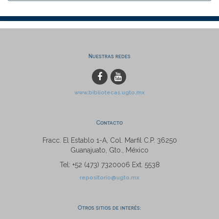
Nuestras redes
www.bibliotecas.ugto.mx
Contacto
Fracc. El Establo 1-A, Col. Marfil C.P. 36250
Guanajuato, Gto., México
Tel: +52 (473) 7320006 Ext. 5538
repositorio@ugto.mx
Otros sitios de interés: