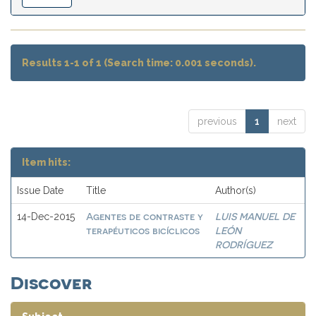
Results 1-1 of 1 (Search time: 0.001 seconds).
previous
1
next
Item hits:
Issue Date
Title
Author(s)
Agentes de contraste y
LUIS MANUEL DE
14-Dec-2015
terapéuticos bicíclicos
LEÓN
RODRÍGUEZ
Discover