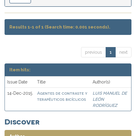
Results 1-1 of 1 (Search time: 0.001 seconds).
previous
1
next
Item hits:
Issue Date
Title
Author(s)
Agentes de contraste y
LUIS MANUEL DE
14-Dec-2015
terapéuticos bicíclicos
LEÓN
RODRÍGUEZ
Discover