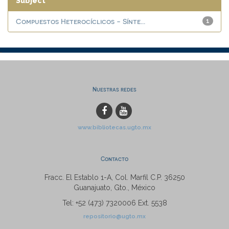
Subject
Compuestos Heterocíclicos - Sínte...
1
Nuestras redes
www.bibliotecas.ugto.mx
Contacto
Fracc. El Establo 1-A, Col. Marfil C.P. 36250
Guanajuato, Gto., México
Tel: +52 (473) 7320006 Ext. 5538
repositorio@ugto.mx