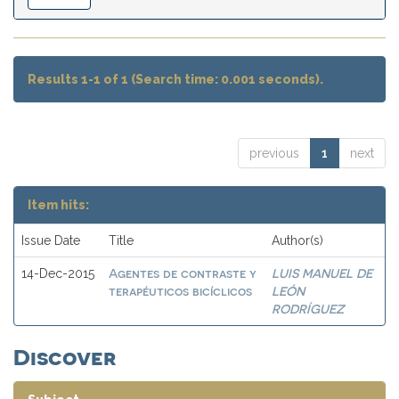
Results 1-1 of 1 (Search time: 0.001 seconds).
previous
1
next
Item hits:
Issue Date
Title
Author(s)
Agentes de contraste y
LUIS MANUEL DE
14-Dec-2015
terapéuticos bicíclicos
LEÓN
RODRÍGUEZ
Discover