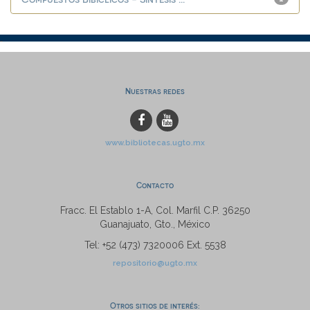
Nuestras redes
www.bibliotecas.ugto.mx
Contacto
Fracc. El Establo 1-A, Col. Marfil C.P. 36250
Guanajuato, Gto., México
Tel: +52 (473) 7320006 Ext. 5538
repositorio@ugto.mx
Otros sitios de interés: