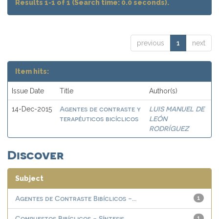
Results 1-1 of 1 (Search time: 0.0 seconds).
previous
1
next
Item hits:
Issue Date
Title
Author(s)
Agentes de contraste y
LUIS MANUEL DE
14-Dec-2015
terapéuticos bicíclicos
LEÓN
RODRÍGUEZ
Discover
Subject
Agentes de Contraste Bibíclicos -...
1
Compuestos Bibíclicos - Síntesis ...
1