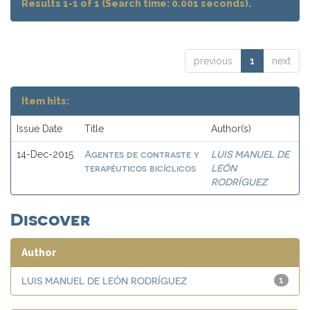
Results 1-1 of 1 (Search time: 0.001 seconds).
previous
1
next
Item hits:
Issue Date
Title
Author(s)
Agentes de contraste y
LUIS MANUEL DE
14-Dec-2015
terapéuticos bicíclicos
LEÓN
RODRÍGUEZ
Discover
Author
LUIS MANUEL DE LEÓN RODRÍGUEZ
1