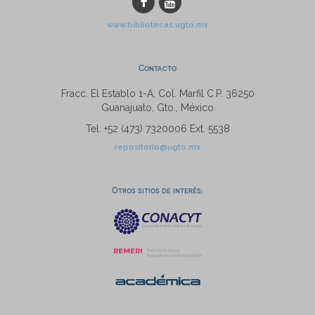
www.bibliotecas.ugto.mx
Contacto
Fracc. El Establo 1-A, Col. Marfil C.P. 36250
Guanajuato, Gto., México
Tel: +52 (473) 7320006 Ext. 5538
repositorio@ugto.mx
Otros sitios de interés: