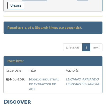
Results 1-1 of 1 (Search time: 0.0 seconds).
previous
1
next
Item hits:
Issue Date
Title
Author(s)
Modelo industrial
LUCIANO ARMANDO
15-Nov-2016
de extractor de
CERVANTES GARCÍA
aire
Discover