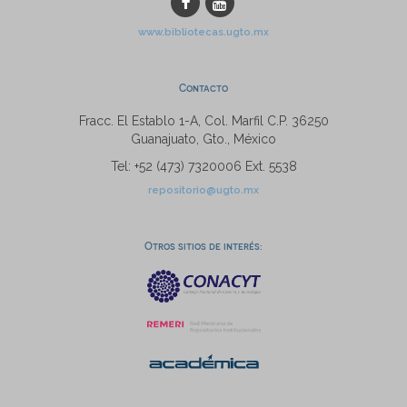
www.bibliotecas.ugto.mx
Contacto
Fracc. El Establo 1-A, Col. Marfil C.P. 36250
Guanajuato, Gto., México
Tel: +52 (473) 7320006 Ext. 5538
repositorio@ugto.mx
Otros sitios de interés: