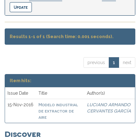
Results 1-1 of 1 (Search time: 0.001 seconds).
previous
1
next
Item hits:
Issue Date
Title
Author(s)
Modelo industrial
LUCIANO ARMANDO
15-Nov-2016
de extractor de
CERVANTES GARCÍA
aire
Discover