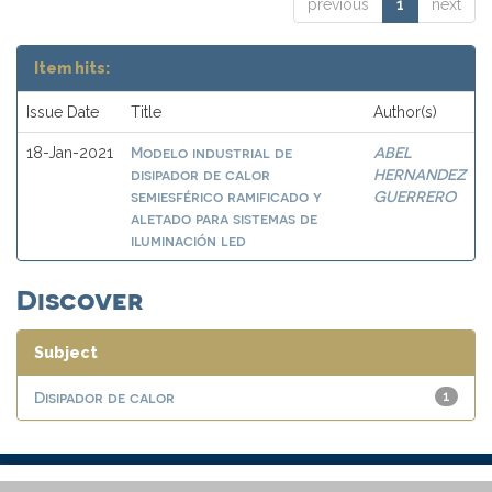
previous
1
next
Item hits:
Issue Date
Title
Author(s)
Modelo industrial de
ABEL
18-Jan-2021
disipador de calor
HERNANDEZ
semiesférico ramificado y
GUERRERO
aletado para sistemas de
iluminación led
Discover
Subject
Disipador de calor
1