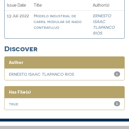
Issue Date
Title
Author(s)
Modelo industrial de
ERNESTO
13-Jul-2022
carril modular de nado
ISAAC
contraflujo
TLAPANCO
RIOS
Discover
Author
ERNESTO ISAAC TLAPANCO RIOS
1
Has File(s)
true
1