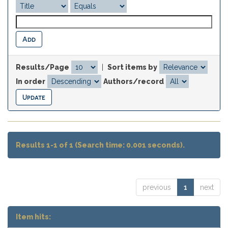
Results/Page
|
Sort items by
In order
Authors/record
Results 1-1 of 1 (Search time: 0.001 seconds).
previous
1
next
Item hits: