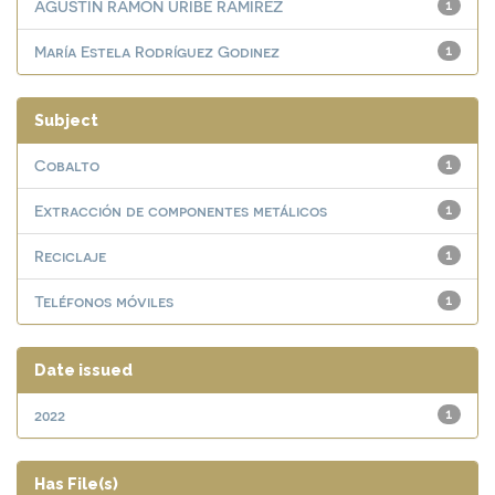
AGUSTIN RAMON URIBE RAMIREZ
1
María Estela Rodríguez Godinez
1
Subject
Cobalto
1
Extracción de componentes metálicos
1
Reciclaje
1
Teléfonos móviles
1
Date issued
2022
1
Has File(s)