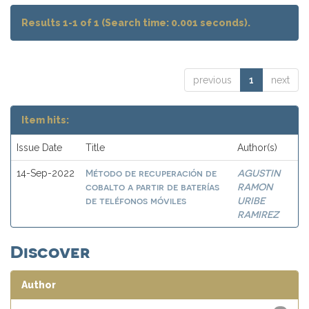
Results 1-1 of 1 (Search time: 0.001 seconds).
previous
1
next
Item hits:
Issue Date
Title
Author(s)
Método de recuperación de
AGUSTIN
14-Sep-2022
cobalto a partir de baterías
RAMON
de teléfonos móviles
URIBE
RAMIREZ
Discover
Author