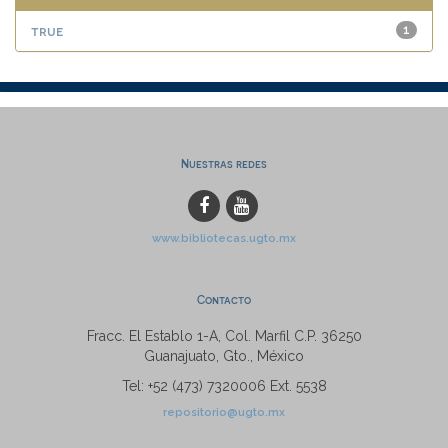
true
1
Nuestras redes
www.bibliotecas.ugto.mx
Contacto
Fracc. El Establo 1-A, Col. Marfil C.P. 36250
Guanajuato, Gto., México
Tel: +52 (473) 7320006 Ext. 5538
repositorio@ugto.mx