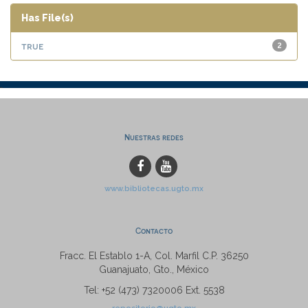
Has File(s)
true
2
Nuestras redes
www.bibliotecas.ugto.mx
Contacto
Fracc. El Establo 1-A, Col. Marfil C.P. 36250
Guanajuato, Gto., México
Tel: +52 (473) 7320006 Ext. 5538