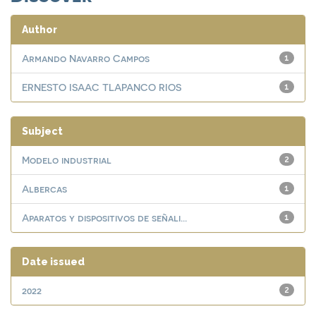
Author
Armando Navarro Campos
1
ERNESTO ISAAC TLAPANCO RIOS
1
Subject
Modelo industrial
2
Albercas
1
Aparatos y dispositivos de señali...
1
Date issued
2022
2