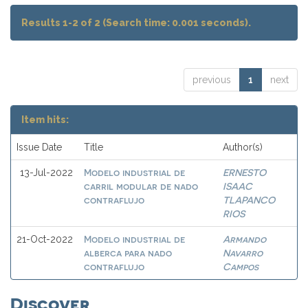
Results 1-2 of 2 (Search time: 0.001 seconds).
previous
1
next
Item hits:
Issue Date
Title
Author(s)
Modelo industrial de
ERNESTO
13-Jul-2022
carril modular de nado
ISAAC
contraflujo
TLAPANCO
RIOS
Modelo industrial de
Armando
21-Oct-2022
alberca para nado
Navarro
contraflujo
Campos
Discover