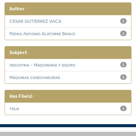
Author
CESAR GUTIERREZ VACA
1
Pedro Antonio Alatorre Bravo
1
Subject
Industria - Maquinaria y equipo
1
Máquinas cosechadoras
1
Has File(s)
true
1