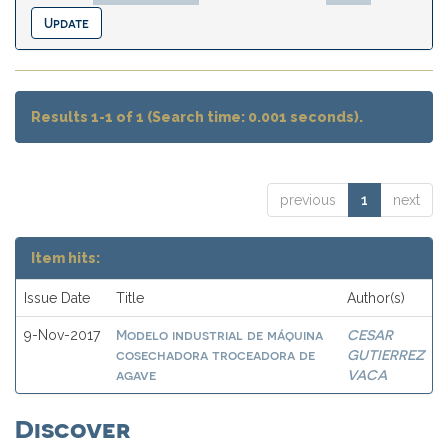
Results 1-1 of 1 (Search time: 0.001 seconds).
previous
1
next
Item hits:
Issue Date
Title
Author(s)
Modelo industrial de máquina
CESAR
9-Nov-2017
cosechadora troceadora de
GUTIERREZ
agave
VACA
Discover