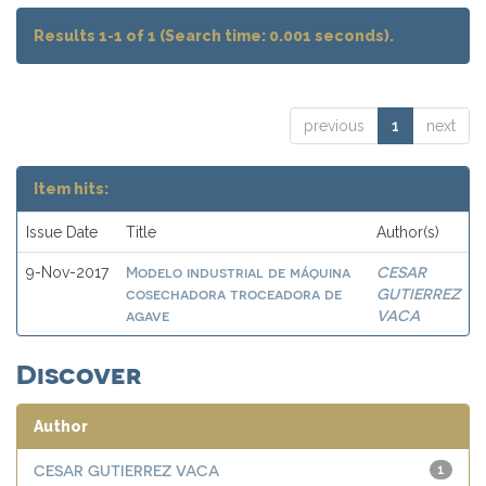
Results 1-1 of 1 (Search time: 0.001 seconds).
previous
1
next
Item hits:
Issue Date
Title
Author(s)
Modelo industrial de máquina
CESAR
9-Nov-2017
cosechadora troceadora de
GUTIERREZ
agave
VACA
Discover
Author
CESAR GUTIERREZ VACA
1