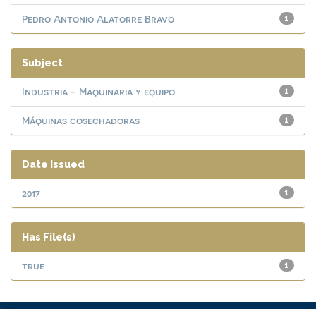
Pedro Antonio Alatorre Bravo
1
Subject
Industria - Maquinaria y equipo
1
Máquinas cosechadoras
1
Date issued
2017
1
Has File(s)
true
1