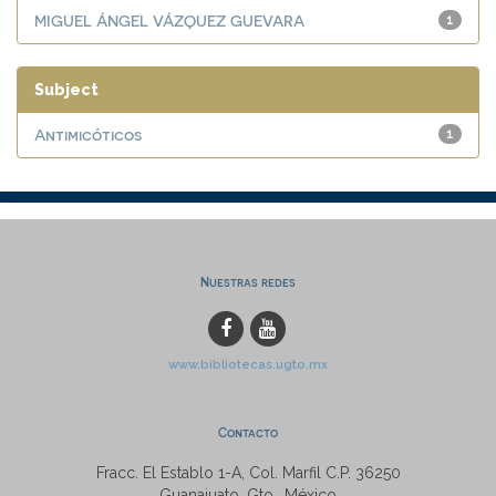
MIGUEL ÁNGEL VÁZQUEZ GUEVARA
1
Subject
Antimicóticos
1
Nuestras redes
www.bibliotecas.ugto.mx
Contacto
Fracc. El Establo 1-A, Col. Marfil C.P. 36250
Guanajuato, Gto., México