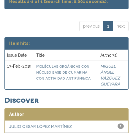
Results 1-1 of 1 (Search time: 0.001 seconds).
previous
1
next
Item hits:
Issue Date
Title
Author(s)
Moléculas orgánicas con
MIGUEL
13-Feb-2019
núcleo base de cumarina
ÁNGEL
con actividad antifúngica
VÁZQUEZ
GUEVARA
Discover
Author
JULIO CÉSAR LÓPEZ MARTÍNEZ
1