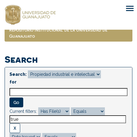
Skip
navigation
Repositorio Institucional de la Universidad de
Guanajuato
Search
Search:
for
Current filters: