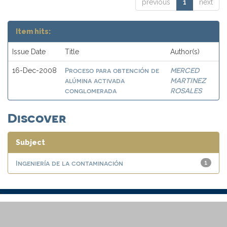
previous
1
next
Item hits:
Issue Date
Title
Author(s)
Proceso para obtención de
MERCED
16-Dec-2008
alúmina activada
MARTINEZ
conglomerada
ROSALES
Discover
Subject
Ingeniería de la contaminación
1