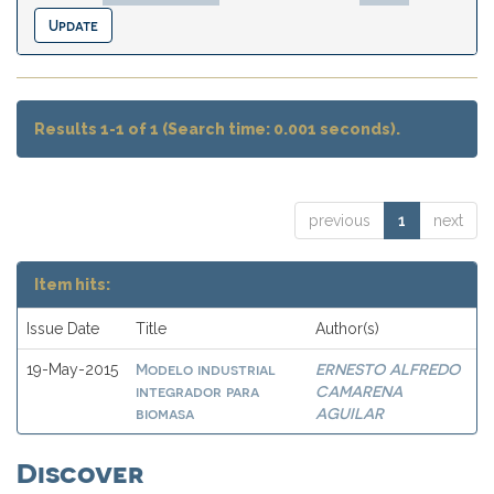
Results 1-1 of 1 (Search time: 0.001 seconds).
previous
1
next
Item hits:
Issue Date
Title
Author(s)
Modelo industrial
ERNESTO ALFREDO
19-May-2015
integrador para
CAMARENA
biomasa
AGUILAR
Discover