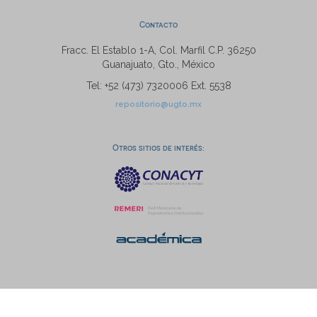
Contacto
Fracc. El Establo 1-A, Col. Marfil C.P. 36250
Guanajuato, Gto., México
Tel: +52 (473) 7320006 Ext. 5538
repositorio@ugto.mx
Otros sitios de interés: