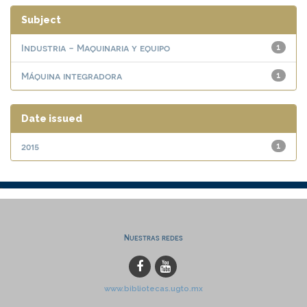
Subject
Industria - Maquinaria y equipo
1
Máquina integradora
1
Date issued
2015
1
Nuestras redes
www.bibliotecas.ugto.mx