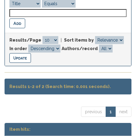
Results/Page
|
Sort items by
In order
Authors/record
Results 1-2 of 2 (Search time: 0.001 seconds).
previous
1
next
Item hits: