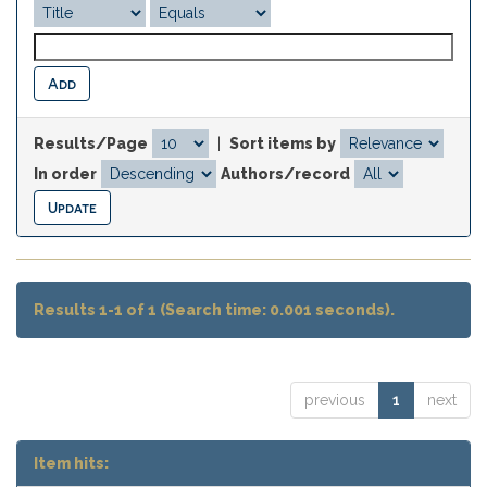
Results/Page
|
Sort items by
In order
Authors/record
Results 1-1 of 1 (Search time: 0.001 seconds).
previous
1
next
Item hits: