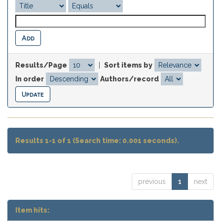
Results/Page
|
Sort items by
In order
Authors/record
Results 1-1 of 1 (Search time: 0.001 seconds).
previous
1
next
Item hits: