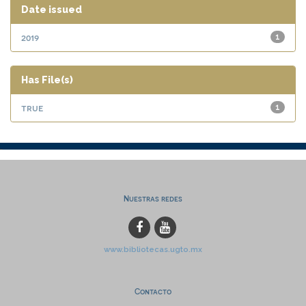
Date issued
2019
1
Has File(s)
true
1
Nuestras redes
www.bibliotecas.ugto.mx
Contacto