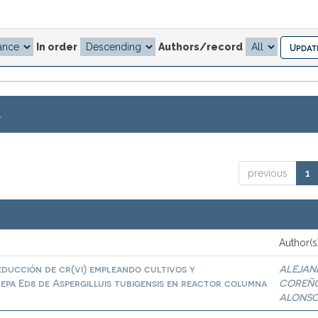
In order
Authors/record
.
previous
1
Author(s
educción de cr(vi) empleando cultivos y
ALEJAN
epa Ed8 de Aspergilluis tubigensis en reactor columna
COREÑ
ALONS