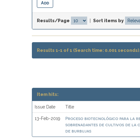
Results/Page
|
Sort items by
Results 1-1 of 1 (Search time: 0.001 seconds)
Item hits:
Issue Date
Title
Proceso biotecnológico para la r
13-Feb-2019
sobrenadantes de cultivos de la c
de burbujas