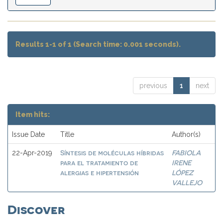
Results 1-1 of 1 (Search time: 0.001 seconds).
previous
1
next
Item hits:
Issue Date
Title
Author(s)
Síntesis de moléculas híbridas
FABIOLA
22-Apr-2019
para el tratamiento de
IRENE
alergias e hipertensión
LÓPEZ
VALLEJO
Discover