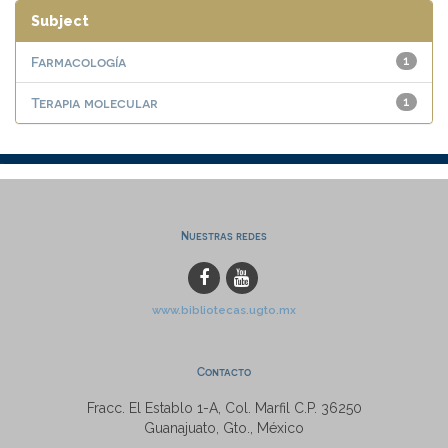
Subject
Farmacología
1
Terapia molecular
1
Nuestras redes
www.bibliotecas.ugto.mx
Contacto
Fracc. El Establo 1-A, Col. Marfil C.P. 36250
Guanajuato, Gto., México