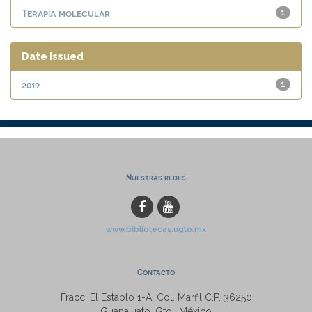
Terapia molecular
1
Date issued
2019
1
Nuestras redes
www.bibliotecas.ugto.mx
Contacto
Fracc. El Establo 1-A, Col. Marfil C.P. 36250
Guanajuato, Gto., México