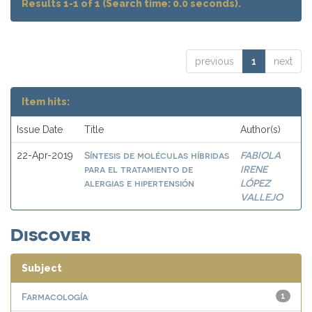
Results 1-1 of 1 (Search time: 0.0 seconds).
previous
1
next
Item hits:
Issue Date
Title
Author(s)
Síntesis de moléculas híbridas
FABIOLA
22-Apr-2019
para el tratamiento de
IRENE
alergias e hipertensión
LÓPEZ
VALLEJO
Discover
Subject
Farmacología
1