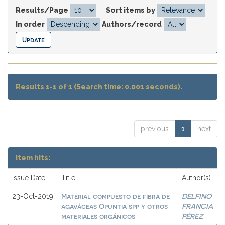
Results/Page
|
Sort items by
In order
Authors/record
Results 1-1 of 1 (Search time: 0.001 seconds).
previous
1
next
Item hits:
Issue Date
Title
Author(s)
Material compuesto de fibra de
DELFINO
23-Oct-2019
agaváceas Opuntia spp y otros
FRANCIA
materiales orgánicos
PÉREZ