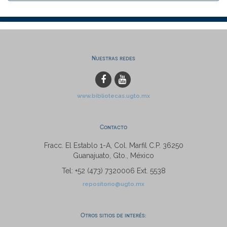
Nuestras redes
www.bibliotecas.ugto.mx
Contacto
Fracc. El Establo 1-A, Col. Marfil C.P. 36250
Guanajuato, Gto., México
Tel: +52 (473) 7320006 Ext. 5538
repositorio@ugto.mx
Otros sitios de interés: