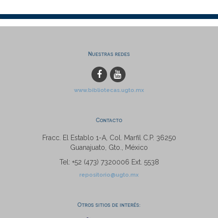
Nuestras redes
www.bibliotecas.ugto.mx
Contacto
Fracc. El Establo 1-A, Col. Marfil C.P. 36250
Guanajuato, Gto., México
Tel: +52 (473) 7320006 Ext. 5538
repositorio@ugto.mx
Otros sitios de interés: