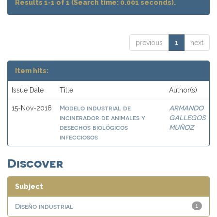
Results 1-1 of 1 (Search time: 0.001 seconds).
previous
1
next
Item hits:
Issue Date
Title
Author(s)
Modelo industrial de
ARMANDO
15-Nov-2016
incinerador de animales y
GALLEGOS
desechos biológicos
MUÑOZ
infecciosos
Discover
Subject
Diseño industrial
1