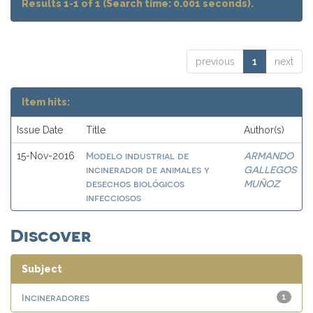
Results 1-1 of 1 (Search time: 0.001 seconds).
previous
1
next
Item hits:
Issue Date
Title
Author(s)
Modelo industrial de
ARMANDO
15-Nov-2016
incinerador de animales y
GALLEGOS
desechos biológicos
MUÑOZ
infecciosos
Discover
Subject
Incineradores
1