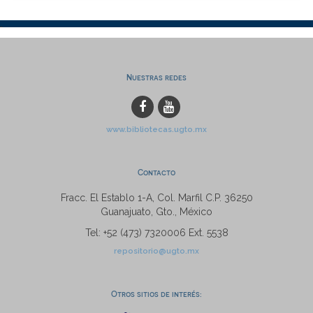
Nuestras redes
www.bibliotecas.ugto.mx
Contacto
Fracc. El Establo 1-A, Col. Marfil C.P. 36250
Guanajuato, Gto., México
Tel: +52 (473) 7320006 Ext. 5538
repositorio@ugto.mx
Otros sitios de interés: