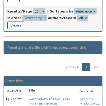
Results/Page
|
Sort items by
In order
Authors/record
Results 1-1 of 1 (Search time: 0.001 seconds).
previous
1
next
Item hits:
Issue Date
Title
Author(s)
Pantógrafo portátil para
HECTOR
14-Apr-2016
corte de espumas
PLASCENCIA