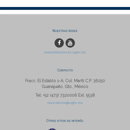
Nuestras redes
www.bibliotecas.ugto.mx
Contacto
Fracc. El Establo 1-A, Col. Marfil C.P. 36250
Guanajuato, Gto., México
Tel: +52 (473) 7320006 Ext. 5538
repositorio@ugto.mx
Otros sitios de interés: