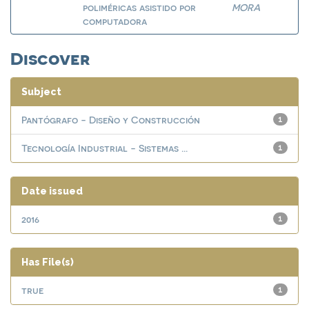
poliméricas asistido por
MORA
computadora
Discover
Subject
Pantógrafo - Diseño y Construcción
1
Tecnología Industrial - Sistemas ...
1
Date issued
2016
1
Has File(s)
true
1