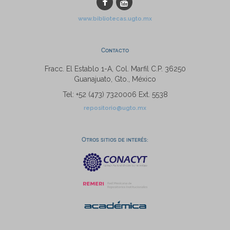
www.bibliotecas.ugto.mx
Contacto
Fracc. El Establo 1-A, Col. Marfil C.P. 36250
Guanajuato, Gto., México
Tel: +52 (473) 7320006 Ext. 5538
repositorio@ugto.mx
Otros sitios de interés: