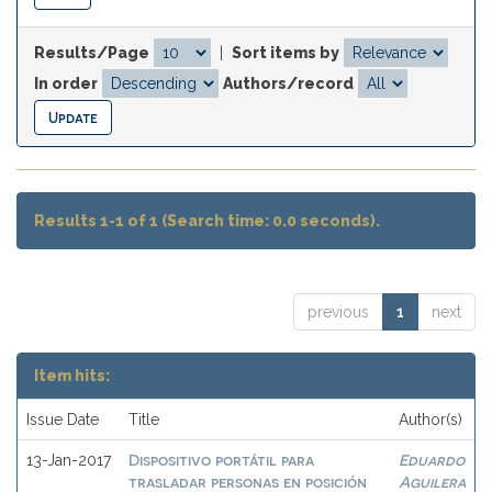
Results/Page
|
Sort items by
In order
Authors/record
Results 1-1 of 1 (Search time: 0.0 seconds).
previous
1
next
Item hits:
Issue Date
Title
Author(s)
Dispositivo portátil para
Eduardo
13-Jan-2017
trasladar personas en posición
Aguilera