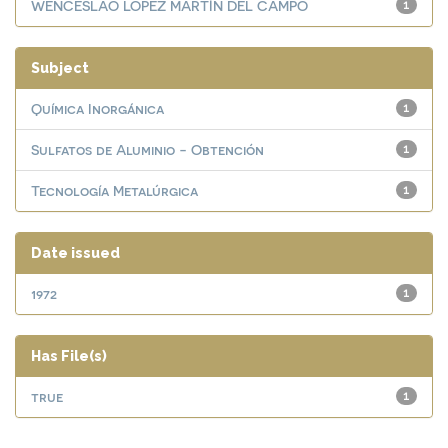
WENCESLAO LÓPEZ MARTÍN DEL CAMPO
1
Subject
Química Inorgánica
1
Sulfatos de Aluminio - Obtención
1
Tecnología Metalúrgica
1
Date issued
1972
1
Has File(s)
true
1