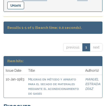
Results 1-1 of 1 (Search time: 0.0 seconds).
previous
1
next
Item hits:
Issue Date
Title
Author(s)
Mejoras en método y aparato
MANUEL
10-Jan-1983
para el secado de materiales
ESTRADA
mediante el acondicionamiento
DÍAZ
de gases
Discover