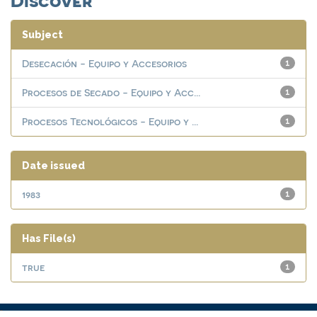
Subject
Desecación - Equipo y Accesorios
1
Procesos de Secado - Equipo y Acc...
1
Procesos Tecnológicos - Equipo y ...
1
Date issued
1983
1
Has File(s)
true
1