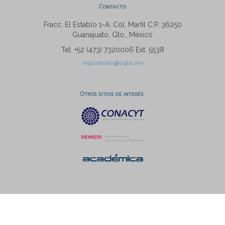
Contacto
Fracc. El Establo 1-A, Col. Marfil C.P. 36250
Guanajuato, Gto., México
Tel: +52 (473) 7320006 Ext. 5538
repositorio@ugto.mx
Otros sitios de interés: