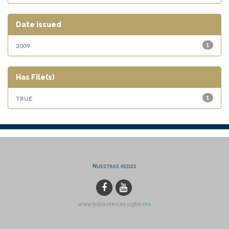
Date issued
2009
1
Has File(s)
true
1
Nuestras redes
www.bibliotecas.ugto.mx