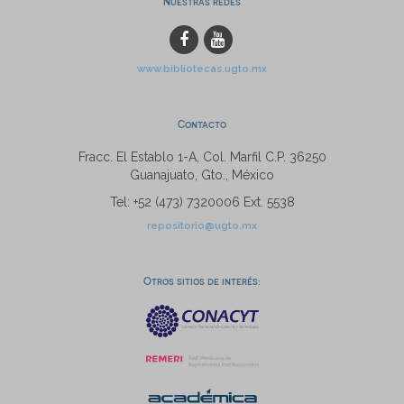
Nuestras redes
www.bibliotecas.ugto.mx
Contacto
Fracc. El Establo 1-A, Col. Marfil C.P. 36250
Guanajuato, Gto., México
Tel: +52 (473) 7320006 Ext. 5538
repositorio@ugto.mx
Otros sitios de interés: