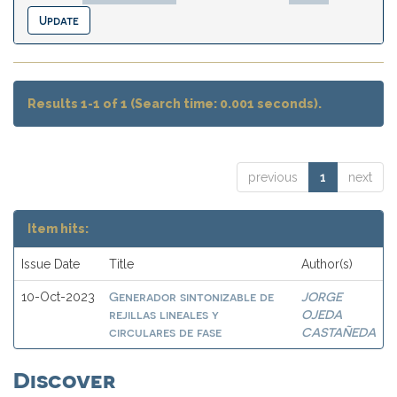
Results 1-1 of 1 (Search time: 0.001 seconds).
previous
1
next
Item hits:
Issue Date
Title
Author(s)
Generador sintonizable de
JORGE
10-Oct-2023
rejillas lineales y
OJEDA
circulares de fase
CASTAÑEDA
Discover