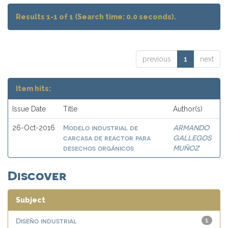
Results 1-1 of 1 (Search time: 0.0 seconds).
previous
1
next
Item hits:
Issue Date
Title
Author(s)
Modelo industrial de
ARMANDO
26-Oct-2016
carcasa de reactor para
GALLEGOS
desechos orgánicos
MUÑOZ
Discover
Subject
Diseño industrial
1