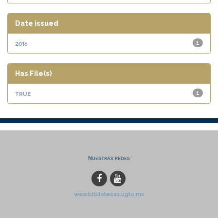
Date issued
2016
1
Has File(s)
true
1
Nuestras redes
www.bibliotecas.ugto.mx