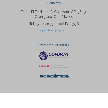
Contacto
Fracc. El Establo 1-A, Col. Marfil C.P. 36250
Guanajuato, Gto., México
Tel: +52 (473) 7320006 Ext. 5538
repositorio@ugto.mx
Otros sitios de interés: