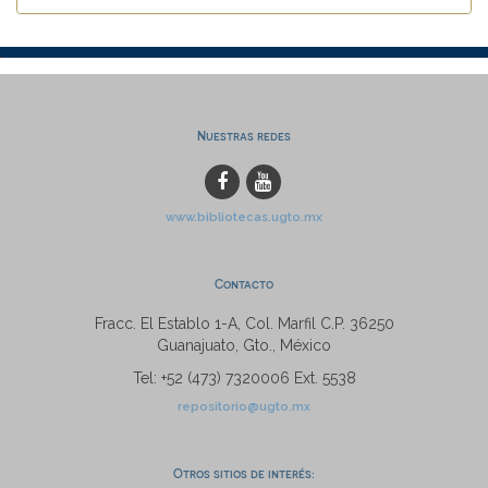
Nuestras redes
www.bibliotecas.ugto.mx
Contacto
Fracc. El Establo 1-A, Col. Marfil C.P. 36250
Guanajuato, Gto., México
Tel: +52 (473) 7320006 Ext. 5538
repositorio@ugto.mx
Otros sitios de interés: