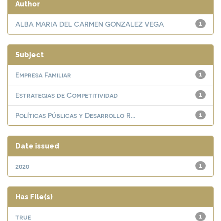
Author
ALBA MARIA DEL CARMEN GONZALEZ VEGA
1
Subject
Empresa Familiar
1
Estrategias de Competitividad
1
Políticas Públicas y Desarrollo R...
1
Date issued
2020
1
Has File(s)
true
1