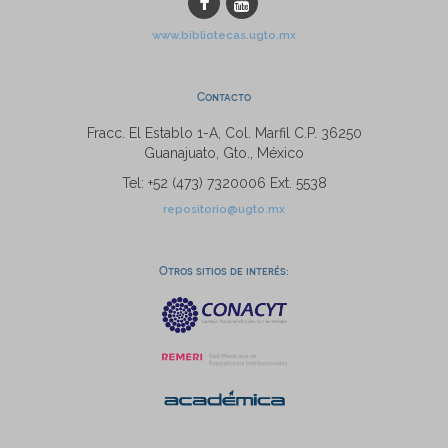
www.bibliotecas.ugto.mx
Contacto
Fracc. El Establo 1-A, Col. Marfil C.P. 36250
Guanajuato, Gto., México
Tel: +52 (473) 7320006 Ext. 5538
repositorio@ugto.mx
Otros sitios de interés: