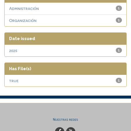
Admnistración
1
Organización
1
Date issued
2025
1
Has File(s)
true
1
Nuestras redes