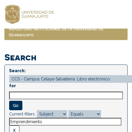
Skip
navigation
Repositorio Institucional de la Universidad de
Guanajuato
Search
Search:
for
Current filters: