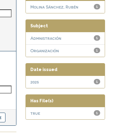
Molina Sánchez, Rubén
1
Subject
Admnistración
1
Organización
1
Date issued
2025
1
Has File(s)
true
1