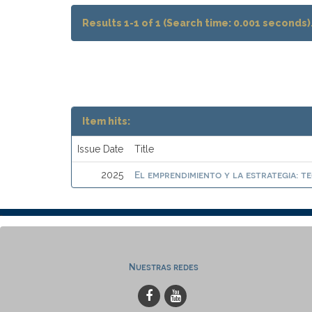
Results 1-1 of 1 (Search time: 0.001 seconds)
Item hits:
Issue Date
Title
El emprendimiento y la estrategia: t
2025
Nuestras redes