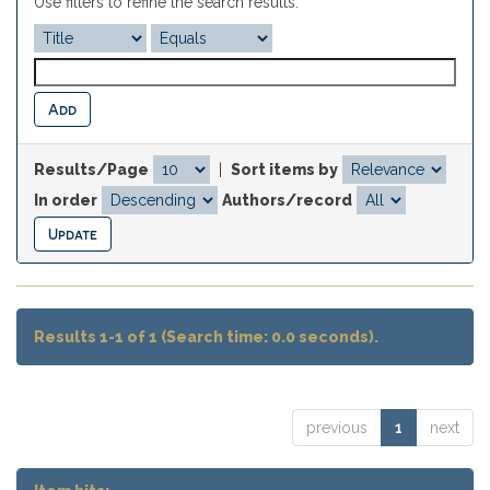
Use filters to refine the search results.
Results/Page
|
Sort items by
In order
Authors/record
Results 1-1 of 1 (Search time: 0.0 seconds).
previous
1
next