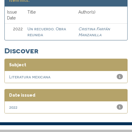
Item hits:
Issue
Title
Author(s)
Date
Un recuerdo. Obra
Cristina Farfán
2022
reunida
Manzanilla
Discover
Subject
Literatura mexicana
1
Date issued
2022
1