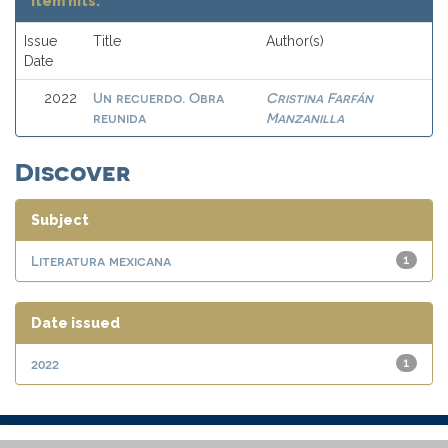
Item hits:
Issue
Title
Author(s)
Date
Un recuerdo. Obra
Cristina Farfán
2022
reunida
Manzanilla
Discover
Subject
Literatura mexicana
1
Date issued
2022
1