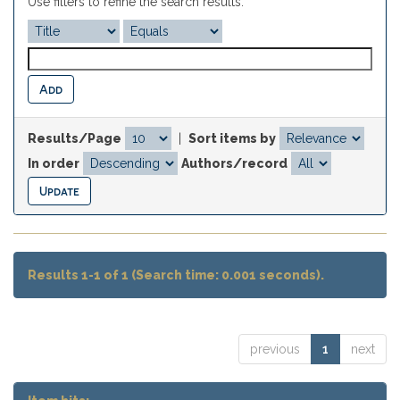
Use filters to refine the search results.
Results/Page
|
Sort items by
In order
Authors/record
Results 1-1 of 1 (Search time: 0.001 seconds).
previous
1
next