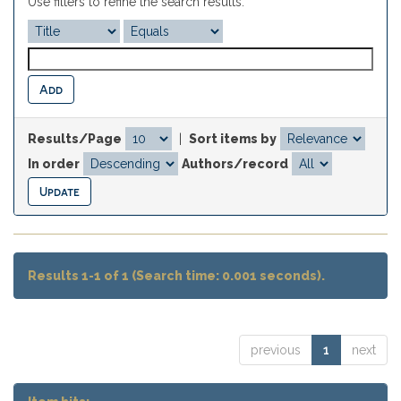
Use filters to refine the search results.
Results/Page
|
Sort items by
In order
Authors/record
Results 1-1 of 1 (Search time: 0.001 seconds).
previous
1
next