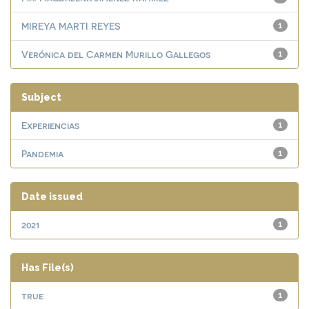
MIREYA MARTI REYES
1
Verónica del Carmen Murillo Gallegos
1
Subject
Experiencias
1
Pandemia
1
Date issued
2021
1
Has File(s)
true
1