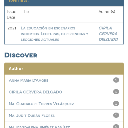
Item hits:
Issue
Title
Author(s)
Date
La educación en escenarios
CIRILA
2021
inciertos. Lecturas, experiencias y
CERVERA
lecciones actuales
DELGADO
Discover
Author
Anna Maria D'Amore
1
CIRILA CERVERA DELGADO
1
Ma. Guadalupe Torres Velázquez
1
Ma. Judit Durán Flores
1
Ma. Magdalena Jiménez Ramírez
1