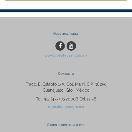
Nuestras redes
www.bibliotecas.ugto.mx
Contacto
Fracc. El Establo 1-A, Col. Marfil C.P. 36250
Guanajuato, Gto., México
Tel: +52 (473) 7320006 Ext. 5538
repositorio@ugto.mx
Otros sitios de interés: