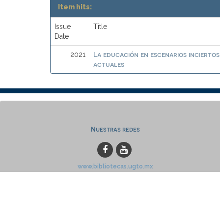
Item hits:
Issue
Title
Date
La educación en escenarios inciertos.
2021
actuales
Nuestras redes
www.bibliotecas.ugto.mx