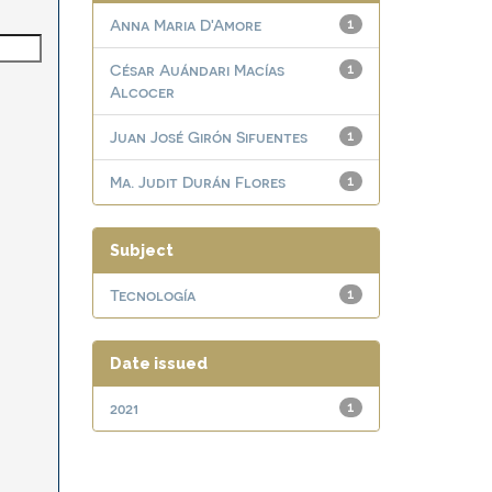
Anna Maria D'Amore
1
César Auándari Macías
1
Alcocer
Juan José Girón Sifuentes
1
Ma. Judit Durán Flores
1
Subject
Tecnología
1
Date issued
2021
1