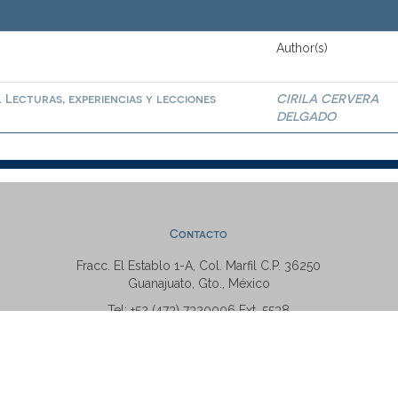
Author(s)
 Lecturas, experiencias y lecciones
CIRILA CERVERA
DELGADO
Contacto
Fracc. El Establo 1-A, Col. Marfil C.P. 36250
Guanajuato, Gto., México
Tel: +52 (473) 7320006 Ext. 5538
repositorio@ugto.mx