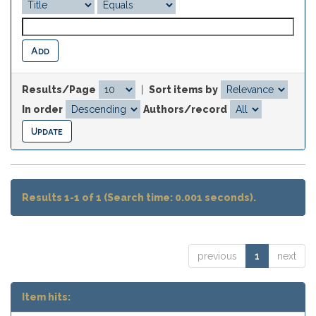
Results/Page
|
Sort items by
In order
Authors/record
Results 1-1 of 1 (Search time: 0.001 seconds).
previous
1
next
Item hits: