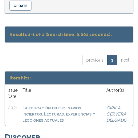
Results 1-1 of 1 (Search time: 0.001 seconds).
previous
1
next
Item hits:
Issue
Title
Author(s)
Date
La educación en escenarios
CIRILA
2021
inciertos. Lecturas, experiencias y
CERVERA
lecciones actuales
DELGADO
Discover