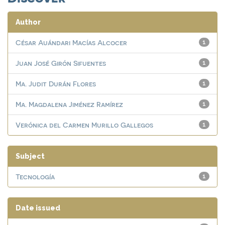
Author
César Auándari Macías Alcocer
1
Juan José Girón Sifuentes
1
Ma. Judit Durán Flores
1
Ma. Magdalena Jiménez Ramírez
1
Verónica del Carmen Murillo Gallegos
1
Subject
Tecnología
1
Date issued