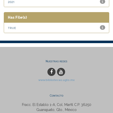
2021
1
Has File(s)
true
1
Nuestras redes
www.bibliotecas.ugto.mx
Contacto
Fracc. El Establo 1-A, Col. Marfil C.P. 36250
Guanajuato, Gto., México