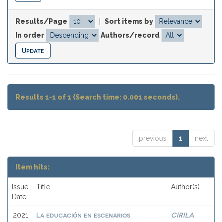
Results/Page
|
Sort items by
In order
Authors/record
Results 1-1 of 1 (Search time: 0.001 seconds).
previous
1
next
Item hits:
Issue
Title
Author(s)
Date
La educación en escenarios
CIRILA
2021