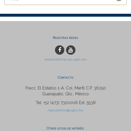
Nuestras redes
www.bibliotecas.ugto.mx
Contacto
Fracc. El Establo 1-A, Col. Marfil C.P. 36250
Guanajuato, Gto., México
Tel: +52 (473) 7320006 Ext. 5538
repositorio@ugto.mx
Otros sitios de interés: