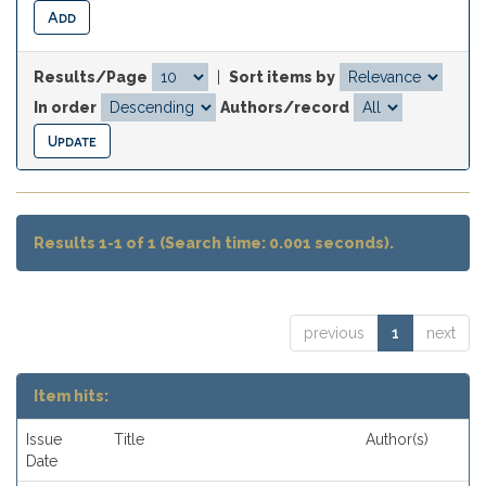
Results/Page
|
Sort items by
In order
Authors/record
Results 1-1 of 1 (Search time: 0.001 seconds).
previous
1
next
Item hits:
Issue
Title
Author(s)
Date