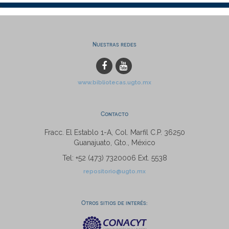
Nuestras redes
www.bibliotecas.ugto.mx
Contacto
Fracc. El Establo 1-A, Col. Marfil C.P. 36250
Guanajuato, Gto., México
Tel: +52 (473) 7320006 Ext. 5538
repositorio@ugto.mx
Otros sitios de interés: