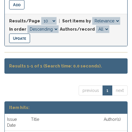
Results/Page
|
Sort items by
In order
Authors/record
Results 1-1 of 1 (Search time: 0.0 seconds).
previous
1
next
Item hits:
Issue
Title
Author(s)
Date