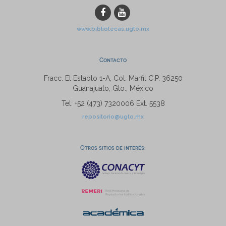
www.bibliotecas.ugto.mx
Contacto
Fracc. El Establo 1-A, Col. Marfil C.P. 36250
Guanajuato, Gto., México
Tel: +52 (473) 7320006 Ext. 5538
repositorio@ugto.mx
Otros sitios de interés: