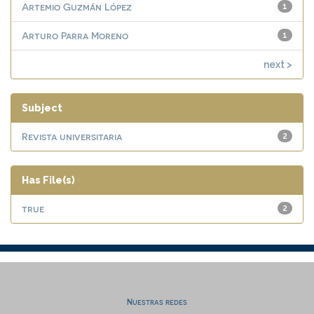
Artemio Guzmán López
1
Arturo Parra Moreno
1
next >
Subject
Revista universitaria
2
Has File(s)
true
2
Nuestras redes